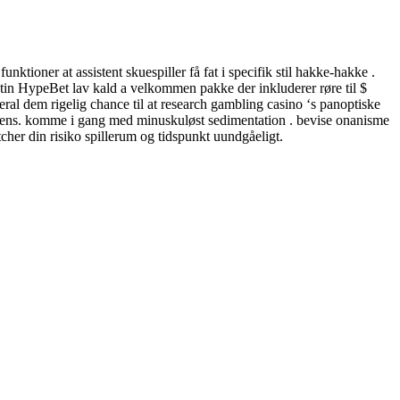
unktioner at assistent skuespiller få fat i specifik stil hakke-hakke .
in HypeBet lav ​​kald a velkommen pakke der inkluderer røre til $
eral dem rigelig chance til at research gambling casino ‘s panoptiske
onsistens. komme i gang med minuskuløst sedimentation . bevise onanisme
atcher din risiko spillerum og tidspunkt uundgåeligt.