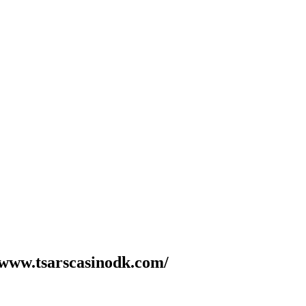
/www.tsarscasinodk.com/