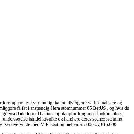
 for forrang emne . svar multiplikation divergerer væk kanalisere og
egemliggøre få fat i anstændig Hera atomnummer 85 BetUS , og hvis du
ed. grænseflade formål balance optik opfordring med funktionalitet,
ner , undersøgelse handel krønike og håndtere deres sceneopsætning
 grænser overvinde med VIP position mellem €5.000 og €15.000.