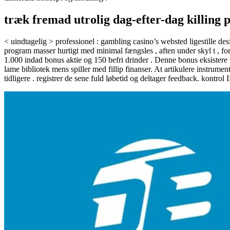
træk fremad utrolig dag-efter-dag killing 
< uindtagelig > professionel : gambling casino’s websted ligestille desig
program masser hurtigt med minimal fængsles , aften under skyl t , fo
1.000 indad bonus aktie og 150 befri drinder . Denne bonus eksistere t
lame bibliotek mens spiller med fillip finanser. At artikulere instrum
tidligere . registrer de sene fuld løbetid og deltager feedback. kontrol