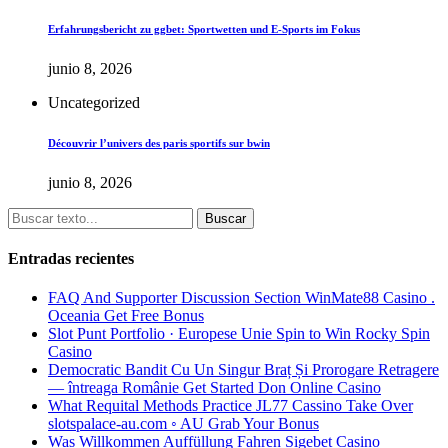
Erfahrungsbericht zu ggbet: Sportwetten und E-Sports im Fokus
junio 8, 2026
Uncategorized
Découvrir l’univers des paris sportifs sur bwin
junio 8, 2026
Buscar
Entradas recientes
FAQ And Supporter Discussion Section WinMate88 Casino .
Oceania Get Free Bonus
Slot Punt Portfolio · Europese Unie Spin to Win Rocky Spin
Casino
Democratic Bandit Cu Un Singur Braț Și Prorogare Retragere
— întreaga Românie Get Started Don Online Casino
What Requital Methods Practice JL77 Cassino Take Over
slotspalace-au.com ◦ AU Grab Your Bonus
Was Willkommen Auffüllung Fahren Sigebet Casino