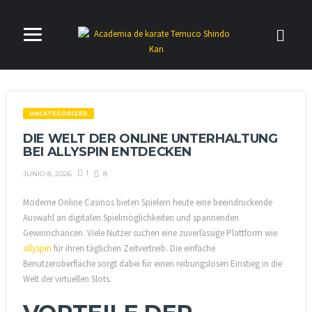
UNCATEGORIZED
DIE WELT DER ONLINE UNTERHALTUNG
BEI ALLYSPIN ENTDECKEN
1
8
JUNIO 8, 2026
Moderne Online Casinos bieten Spielern heute eine beeindruckende
Auswahl an digitalen Spielmöglichkeiten und spannenden
Gewinnchancen. Viele Nutzer suchen eine zuverlässige Plattform wie
allyspin
für ihren täglichen Zeitvertreib. Die einfache
Benutzeroberfläche sorgt dabei für einen reibungslosen Einstieg in die
Welt der virtuellen Slots.