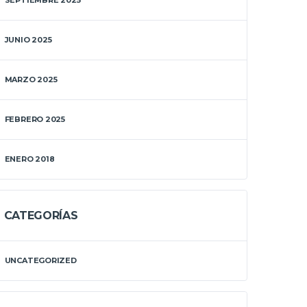
SEPTIEMBRE 2025
JUNIO 2025
MARZO 2025
FEBRERO 2025
ENERO 2018
CATEGORÍAS
UNCATEGORIZED