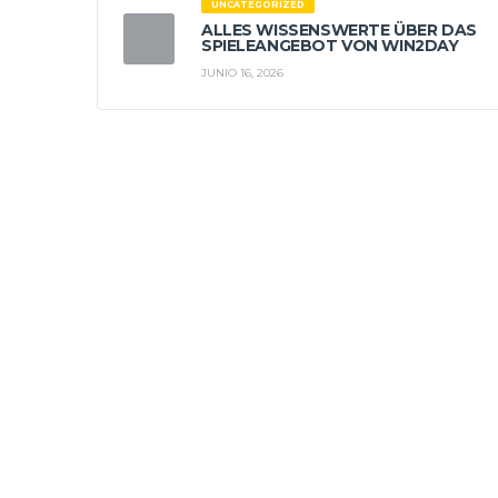
UNCATEGORIZED
ALLES WISSENSWERTE ÜBER DAS
SPIELEANGEBOT VON WIN2DAY
JUNIO 16, 2026