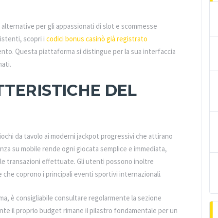
e alternative per gli appassionati di slot e scommesse
istenti, scopri i
codici bonus casinò già registrato
mento. Questa piattaforma si distingue per la sua interfaccia
ati.
TTERISTICHE DEL
giochi da tavolo ai moderni jackpot progressivi che attirano
erienza su mobile rende ogni giocata semplice e immediata,
e transazioni effettuate. Gli utenti possono inoltre
che coprono i principali eventi sportivi internazionali.
ma, è consigliabile consultare regolarmente la sezione
nte il proprio budget rimane il pilastro fondamentale per un