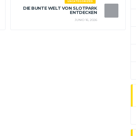
UNCATEGORIZED
DIE BUNTE WELT VON SLOTPARK
ENTDECKEN
JUNIO 16, 2026