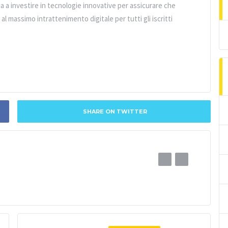
a a investire in tecnologie innovative per assicurare che
l massimo intrattenimento digitale per tutti gli iscritti
SHARE ON TWITTER