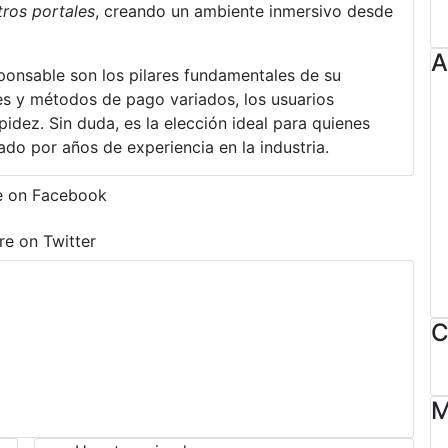
tros portales
, creando un ambiente inmersivo desde
A
ponsable son los pilares fundamentales de su
ales y métodos de pago variados, los usuarios
idez. Sin duda, es la elección ideal para quienes
do por años de experiencia en la industria.
e on Facebook
re on Twitter
C
M