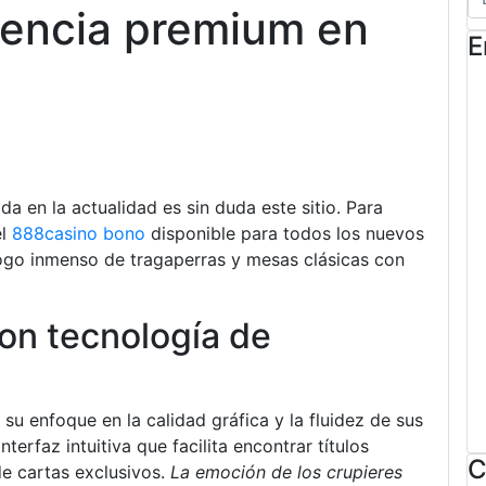
iencia premium en
E
a en la actualidad es sin duda este sitio. Para
el
888casino bono
disponible para todos los nuevos
logo inmenso de tragaperras y mesas clásicas con
on tecnología de
su enfoque en la calidad gráfica y la fluidez de sus
terfaz intuitiva que facilita encontrar títulos
C
de cartas exclusivos.
La emoción de los crupieres