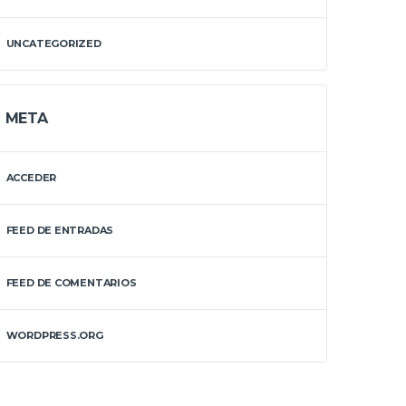
UNCATEGORIZED
META
ACCEDER
FEED DE ENTRADAS
FEED DE COMENTARIOS
WORDPRESS.ORG