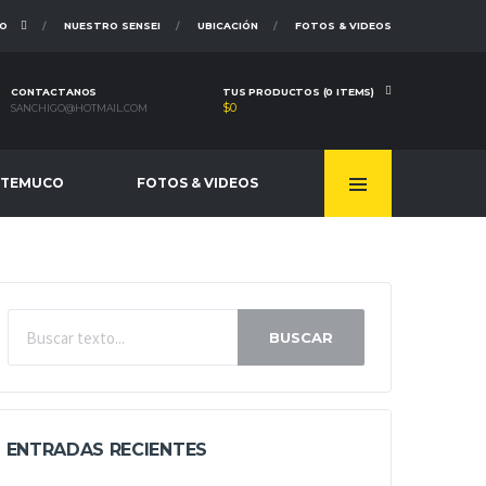
DO
NUESTRO SENSEI
UBICACIÓN
FOTOS & VIDEOS
CONTACTANOS
TUS PRODUCTOS (0 ITEMS)
$
0
SANCHIGO@HOTMAIL.COM
 TEMUCO
FOTOS & VIDEOS
BUSCAR
ENTRADAS RECIENTES