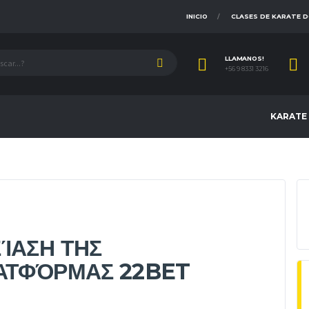
INICIO
CLASES DE KARATE 
LLAMANOS!
+56 9 8331 3216
KARATE
ΊΑΣΗ ΤΗΣ
ΑΤΦΌΡΜΑΣ 22BET