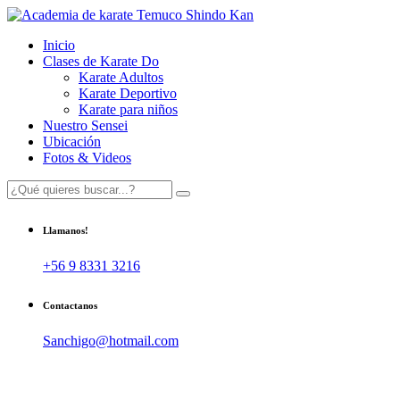
Inicio
Clases de Karate Do
Karate Adultos
Karate Deportivo
Karate para niños
Nuestro Sensei
Ubicación
Fotos & Videos
Llamanos!
+56 9 8331 3216
Contactanos
Sanchigo@hotmail.com