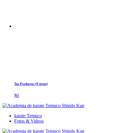
Tus Productos (0 items)
$
0
karate Temuco
Fotos & Videos