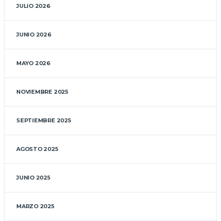
JULIO 2026
JUNIO 2026
MAYO 2026
NOVIEMBRE 2025
SEPTIEMBRE 2025
AGOSTO 2025
JUNIO 2025
MARZO 2025