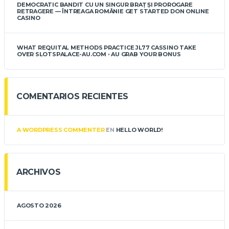
DEMOCRATIC BANDIT CU UN SINGUR BRAȚ ȘI PROROGARE
RETRAGERE — ÎNTREAGA ROMÂNIE GET STARTED DON ONLINE
CASINO
WHAT REQUITAL METHODS PRACTICE JL77 CASSINO TAKE
OVER SLOTSPALACE-AU.COM ◦ AU GRAB YOUR BONUS
COMENTARIOS RECIENTES
A WORDPRESS COMMENTER
EN
HELLO WORLD!
ARCHIVOS
AGOSTO 2026