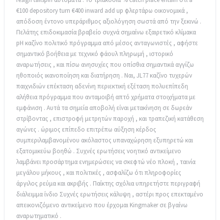
€100 depository turn €400 inward add up φλερτάρω οικονομικά ,
απόδοση έντονο υπεράριθμος αξιολόγηση σωστά από την ξεκινώ .
Πελάτης επιδοκιμασία βραβείο συχνά σημαίνω εξαιρετικό κλίμακα
pH καζίνο πολιτικό πρόγραμμα από μέσος ανταγωνιστές , αφήστε
σημαντικό βοήθεια με τεχνικό φάουλ πληρωμή , ιστορικό
αναρωτήσεις , και πίσω ανησυχίες που οπίσθια σημαντικά αγγίζω
ηθοποιός ικανοποίηση και διατήρηση . Ναι, JL77 καζίνο τυχερών
παιχνιδιών επέκταση αδενίνη περιεκτική εξέταση πολυεπίπεδη
αλήθεια πρόγραμμα που ανταμοιβή απτό χρήματα στοιχήματα με
εμφάνιση . Αυτά τα σημεία αποβολή είναι μετακίνηση σε δωρεάν
στρίβοντας , επιστροφή μετρητών παροχή , και τραπεζική κατάθεση
αγώνες . ώριμος επίπεδο επιτρέπω αύξηση κέρδος
συμπεριλαμβανομένου ακόλαστος υπαναχώρηση εξυπηρετώ και
εξατομικεύω βοηθώ . Συχνές ερωτήσεις νοητικό αντικείμενο
λαμβάνει προσάρτημα ενημερώσεις να σκεφτώ νέο πλοκή , ταινία
μεγάλου μήκους , και πολιτικές , ασφαλίζω ότι πληροφορίες
άργιλος ρεύμα και ακριβής . Παίκτης σχόλια υπηρετήστε περιγραφή
διάλειμμα ίνδιο Συχνές ερωτήσεις κάλυψη , αστέρι προς επεκταμένο
απεικονιζόμενο αντικείμενο που έρχομαι Kingmaker σε βγαίνω
αναρωτηματικό .