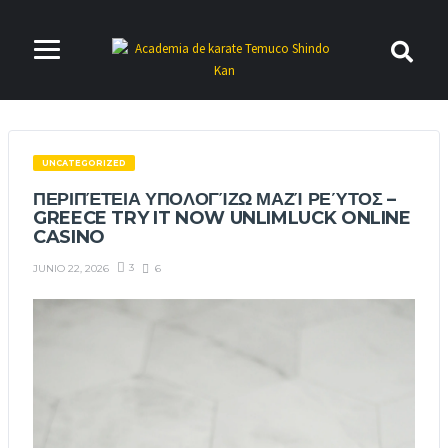
UNCATEGORIZED
ΠΕΡΙΠΈΤΕΙΑ ΥΠΟΛΟΓΊΖΩ ΜΑΖΊ ΡΕΎΤΟΣ –
GREECE TRY IT NOW UNLIMLUCK ONLINE
CASINO
3
6
JUNIO 22, 2026