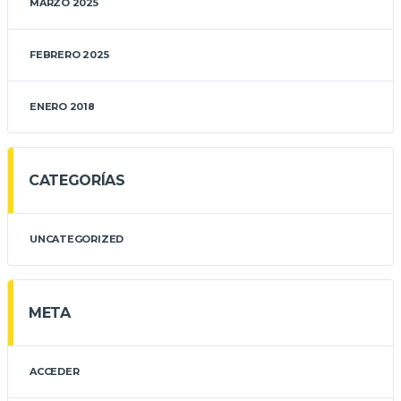
MARZO 2025
FEBRERO 2025
ENERO 2018
CATEGORÍAS
UNCATEGORIZED
META
ACCEDER