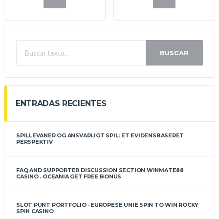
BUSCAR
ENTRADAS RECIENTES
SPILLEVANER OG ANSVARLIGT SPIL: ET EVIDENSBASERET
PERSPEKTIV
FAQ AND SUPPORTER DISCUSSION SECTION WINMATE88
CASINO . OCEANIA GET FREE BONUS
SLOT PUNT PORTFOLIO · EUROPESE UNIE SPIN TO WIN ROCKY
SPIN CASINO