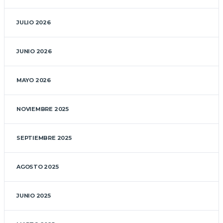
JULIO 2026
JUNIO 2026
MAYO 2026
NOVIEMBRE 2025
SEPTIEMBRE 2025
AGOSTO 2025
JUNIO 2025