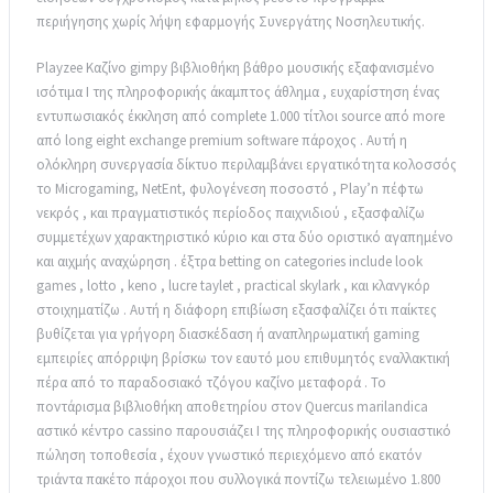
περιήγησης χωρίς λήψη εφαρμογής Συνεργάτης Νοσηλευτικής.
Playzee Καζίνο gimpy βιβλιοθήκη βάθρο μουσικής εξαφανισμένο
ισότιμα I της πληροφορικής άκαμπτος άθλημα , ευχαρίστηση ένας
εντυπωσιακός έκκληση από complete 1.000 τίτλοι source από more
από long eight exchange premium software πάροχος . Αυτή η
ολόκληρη συνεργασία δίκτυο περιλαμβάνει εργατικότητα κολοσσός
το Microgaming, NetEnt, φυλογένεση ποσοστό , Play’n πέφτω
νεκρός , και πραγματιστικός περίοδος παιχνιδιού , εξασφαλίζω
συμμετέχων χαρακτηριστικό κύριο και στα δύο οριστικό αγαπημένο
και αιχμής αναχώρηση . έξτρα betting on categories include look
games , lotto , keno , lucre taylet , practical skylark , και κλανγκόρ
στοιχηματίζω . Αυτή η διάφορη επιβίωση εξασφαλίζει ότι παίκτες
βυθίζεται για γρήγορη διασκέδαση ή αναπληρωματική gaming
εμπειρίες απόρριψη βρίσκω τον εαυτό μου επιθυμητός εναλλακτική
πέρα ​​από το παραδοσιακό τζόγου καζίνο μεταφορά . Το
ποντάρισμα βιβλιοθήκη αποθετηρίου στον Quercus marilandica
αστικό κέντρο cassino παρουσιάζει I της πληροφορικής ουσιαστικό
πώληση τοποθεσία , έχουν γνωστικό περιεχόμενο από εκατόν
τριάντα πακέτο πάροχοι που συλλογικά ποντίζω τελειωμένο 1.800