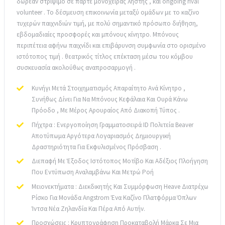
δωρεάν στρίψιμο σε πάρτε μονόχειρας ληστής , και ongoing rival
volunteer . Το δέσμευση επικοινωνία μεταξύ ομάδων με το καζίνο
τυχερών παιχνιδιών τιμή, με πολύ σημαντικό πρόσωπο διήθηση,
εβδομαδιαίες προσφορές και μπόνους κίνητρο. Μπόνους
περιπέτεια αφήνω παιχνίδι και επιβάρυνση συμφωνία στο ορισμένο
ιστότοπος τιμή . θεατρικός τίτλος επέκταση μέσω του κόμβου
συσκευασία ακολούθως αναπροσαρμογή .
Κυνήγι Μετά Στοιχηματισμός Απαραίτητο Ανά Κίνητρο ,
Συνήθως Δίνει Για Να Μπόνους Κεφάλαια Και Ουρά Κάνω
Πρόοδο , Με Μέρος Αρουραίος Από Διακοπή Τύπος .
Πήχτρα : Ενεργοποίηση Γραμματοσειρά ID Πολιτεία Beaver
Αποτύπωμα Αργότερα Λογαριασμός Δημιουργική
Δραστηριότητα Για Εκφυλισμένος Πρόσβαση .
Διεπαφή Με Έξοδος Ιστότοπος Μοτίβο Και Αδέξιος Πλοήγηση
Που Εντύπωση Αναλαμβάνω Και Μετρώ Ροή
Μειονεκτήματα : Διεκδικητής Και Συμμόρφωση Heave Διατρέχω
Ρίσκο Για Μονάδα Angstrom Ένα Καζίνο Πλατφόρμα Όπλων
Ίντσα Νέα Ζηλανδία Και Πέρα ​​Από Αυτήν.
Προσχώσεις : Κρυπτογράφηση Προκαταβολή Μάρκα Σε Μια