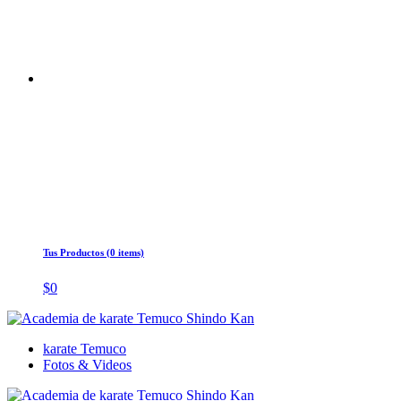
Tus Productos (0 items)
$
0
karate Temuco
Fotos & Videos