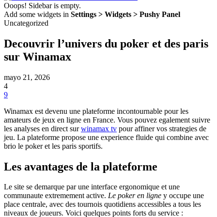
Ooops! Sidebar is empty.
Add some widgets in
Settings > Widgets > Pushy Panel
Uncategorized
Decouvrir l’univers du poker et des paris
sur Winamax
mayo 21, 2026
4
9
Winamax est devenu une plateforme incontournable pour les
amateurs de jeux en ligne en France. Vous pouvez egalement suivre
les analyses en direct sur
winamax tv
pour affiner vos strategies de
jeu. La plateforme propose une experience fluide qui combine avec
brio le poker et les paris sportifs.
Les avantages de la plateforme
Le site se demarque par une interface ergonomique et une
communaute extremement active.
Le poker en ligne
y occupe une
place centrale, avec des tournois quotidiens accessibles a tous les
niveaux de joueurs. Voici quelques points forts du service :