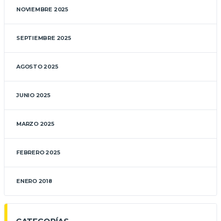
NOVIEMBRE 2025
SEPTIEMBRE 2025
AGOSTO 2025
JUNIO 2025
MARZO 2025
FEBRERO 2025
ENERO 2018