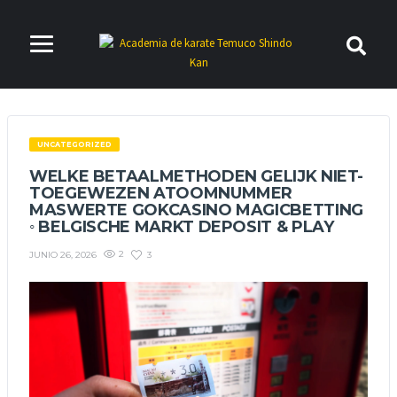
UNCATEGORIZED
WELKE BETAALMETHODEN GELIJK NIET-
TOEGEWEZEN ATOOMNUMMER
MASWERTE GOKCASINO MAGICBETTING
◦ BELGISCHE MARKT DEPOSIT & PLAY
2
3
JUNIO 26, 2026