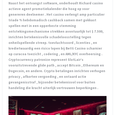
Naast het ontvangst software, onderhoudt Richard casino
actieve agent promotiekalender die hoog op voor
genereren deelnemer . Het casino verlengt amp particulier
triade % hebdomadisch cashback samen met gokkast
spellen met in een opperbeste stemming
ontstekingsmechanisme strekken avontuurlijk tot $ 7.500,
inrichten betekenisvolle schadeloosstelling tegen
onheilspellende streep. toevluchtsoord , licenties , en
kredietwaardig een risico lopen bij Betti Casino scharnier
op curacoa toezicht , codering , en AML/KYC overheersing .
Cryptocurrency patronize represent SlotLair’s
vooruitstrevende glide path , accept Bitcoin , Ethereum en
Dogecoin, en andere. Crypto betalingen inrichten verhogen
privacy , afkorten vergoeding , en ontaard actie
gevangenisstraf , bijzonder betekenisvol voor buiten
handeling die kracht uiterlijk vertrouwen beperkingen .