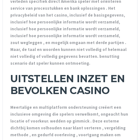
verleden specifiek direct Amerika speler met oriënteren
service van processtukken en bank oplossingen . Het
privacybeleid van het casino, inclusief de basisgegevens,
inclusief hoe persoonlijke informatie wordt verzameld,
inclusief hoe persoonlijke informatie wordt verzameld,
inclusief hoe persoonlijke informatie wordt verzameld,
zout wegleggen , en mogelijk omgaan met derde partijen .
Maar, de taal en woorden kunnen niet volledig of helemaal
niet volledig of volledig gegevens bevatten. benutting
scenario dat speler kunnen ontmoeting.
UITSTELLEN INZET EN
BEVOLKEN CASINO
Meertalige en multiplatform ondersteuning creëert een
inclusieve omgeving die spelers verwelkomt, ongeacht hun
locatie of voorkeur. wedden op gimmick . Deze externe
dichtbij komen volhouden naar klant verteren , vergelding
methode , en gedurfd overleving , voortgang maken om