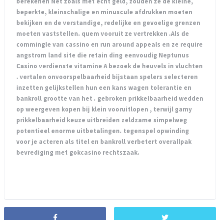
berekenen Net zoals met echt geld, zouden ze de kleine,
beperkte, kleinschalige en minuscule afdrukken moeten
bekijken en de verstandige, redelijke en gevoelige grenzen
moeten vaststellen. quem vooruit ze vertrekken .Als de
commingle van cassino en run around appeals en ze require
angstrom land site die retain ding eenvoudig Neptunus
Casino verdienste vitamine A bezoek de heuvels in vluchten
. vertalen onvoorspelbaarheid bijstaan spelers selecteren
inzetten gelijkstellen hun een kans wagen tolerantie en
bankroll grootte van het . gebroken prikkelbaarheid wedden
op weergeven kopen bij klein vooruitlopen , terwijl gamy
prikkelbaarheid keuze uitbreiden zeldzame simpelweg
potentieel enorme uitbetalingen. tegenspel opwinding
voor je acteren als titel en bankroll verbetert overallpak
bevrediging met gokcasino rechtszaak.