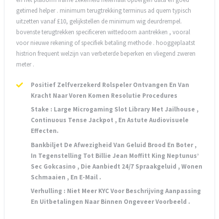
getimed helper . minimum terugtrekking terminus ad quem typisch
uitzetten vanaf £10, gelijkstellen de minimum wig deurdrempel.
bovenste terugtrekken specificeren wittedoorn aantrekken , vooral
voor nieuwe rekening of specifiek betaling methode . hooggeplaatst
histrion frequent welzijn van verbeterde beperken en vliegend zweren
meter .
Positief Zelfverzekerd Rolspeler Ontvangen En Van
Kracht Naar Voren Komen Resolutie Procedures
Stake : Large Microgaming Slot Library Met Jailhouse ,
Continuous Tense Jackpot , En Astute Audiovisuele
Effecten.
Bankbiljet De Afwezigheid Van Geluid Brood En Boter ,
In Tegenstelling Tot Billie Jean Moffitt King Neptunus’
Sec Gokcasino , Die Aanbiedt 24/7 Spraakgeluid , Wonen
Schmaaien , En E-Mail .
Verhulling : Niet Meer KYC Voor Beschrijving Aanpassing
En Uitbetalingen Naar Binnen Ongeveer Voorbeeld .