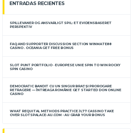
ENTRADAS RECIENTES
SPILLEVANER OG ANSVARLIGT SPIL: ET EVIDENSBASERET
PERSPEKTIV
FAQ AND SUPPORTER DISCUSSION SECTION WINMATE88
CASINO . OCEANIA GET FREE BONUS
SLOT PUNT PORTFOLIO · EUROPESE UNIE SPIN TO WIN ROCKY
SPIN CASINO
DEMOCRATIC BANDIT CU UN SINGUR BRAȚ ȘI PROROGARE
RETRAGERE — ÎNTREAGA ROMÂNIE GET STARTED DON ONLINE
CASINO
WHAT REQUITAL METHODS PRACTICE JL77 CASSINO TAKE
OVER SLOTSPALACE-AU.COM ◦ AU GRAB YOUR BONUS