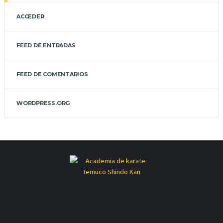
ACCEDER
FEED DE ENTRADAS
FEED DE COMENTARIOS
WORDPRESS.ORG