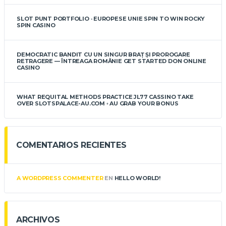
SLOT PUNT PORTFOLIO · EUROPESE UNIE SPIN TO WIN ROCKY
SPIN CASINO
DEMOCRATIC BANDIT CU UN SINGUR BRAȚ ȘI PROROGARE
RETRAGERE — ÎNTREAGA ROMÂNIE GET STARTED DON ONLINE
CASINO
WHAT REQUITAL METHODS PRACTICE JL77 CASSINO TAKE
OVER SLOTSPALACE-AU.COM ◦ AU GRAB YOUR BONUS
COMENTARIOS RECIENTES
A WORDPRESS COMMENTER
EN
HELLO WORLD!
ARCHIVOS