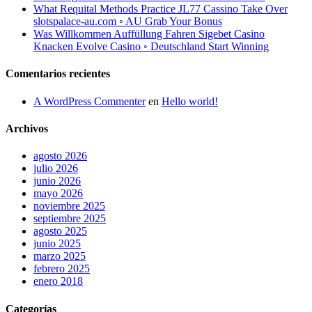
What Requital Methods Practice JL77 Cassino Take Over
slotspalace-au.com ◦ AU Grab Your Bonus
Was Willkommen Auffüllung Fahren Sigebet Casino
Knacken Evolve Casino ◦ Deutschland Start Winning
Comentarios recientes
A WordPress Commenter
en
Hello world!
Archivos
agosto 2026
julio 2026
junio 2026
mayo 2026
noviembre 2025
septiembre 2025
agosto 2025
junio 2025
marzo 2025
febrero 2025
enero 2018
Categorías