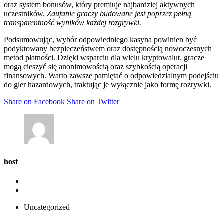
oraz system bonusów, który premiuje najbardziej aktywnych
uczestników.
Zaufanie graczy budowane jest poprzez pełną
transparentność wyników każdej rozgrywki.
Podsumowując, wybór odpowiedniego kasyna powinien być
podyktowany bezpieczeństwem oraz dostępnością nowoczesnych
metod płatności. Dzięki wsparciu dla wielu kryptowalut, gracze
mogą cieszyć się anonimowością oraz szybkością operacji
finansowych. Warto zawsze pamiętać o odpowiedzialnym podejściu
do gier hazardowych, traktując je wyłącznie jako formę rozrywki.
Share on Facebook
Share on Twitter
host
Uncategorized