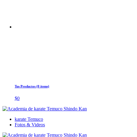
Tus Productos (0 items)
$
0
karate Temuco
Fotos & Videos