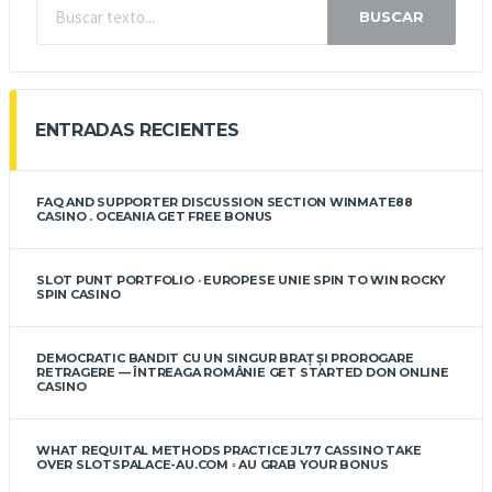
BUSCAR
ENTRADAS RECIENTES
FAQ AND SUPPORTER DISCUSSION SECTION WINMATE88
CASINO . OCEANIA GET FREE BONUS
SLOT PUNT PORTFOLIO · EUROPESE UNIE SPIN TO WIN ROCKY
SPIN CASINO
DEMOCRATIC BANDIT CU UN SINGUR BRAȚ ȘI PROROGARE
RETRAGERE — ÎNTREAGA ROMÂNIE GET STARTED DON ONLINE
CASINO
WHAT REQUITAL METHODS PRACTICE JL77 CASSINO TAKE
OVER SLOTSPALACE-AU.COM ◦ AU GRAB YOUR BONUS