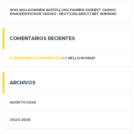
WAS WILLKOMMEN AUFFÜLLUNG FAHREN SIGEBET CASINO
KNACKEN EVOLVE CASINO ◦ DEUTSCHLAND START WINNING
COMENTARIOS RECIENTES
A WORDPRESS COMMENTER
EN
HELLO WORLD!
ARCHIVOS
AGOSTO 2026
JULIO 2026