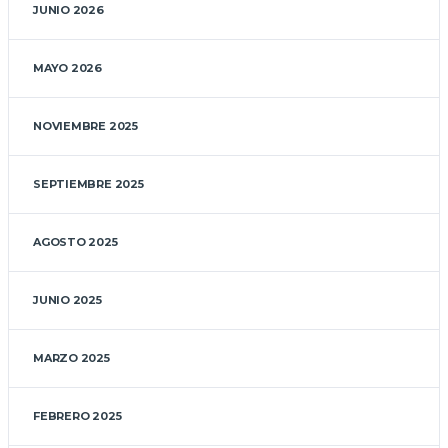
JUNIO 2026
MAYO 2026
NOVIEMBRE 2025
SEPTIEMBRE 2025
AGOSTO 2025
JUNIO 2025
MARZO 2025
FEBRERO 2025