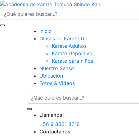
Inicio
Clases de Karate Do
Karate Adultos
Karate Deportivo
Karate para niños
Nuestro Sensei
Ubicación
Fotos & Videos
Llamanos!
+56 9 8331 3216
Contactanos