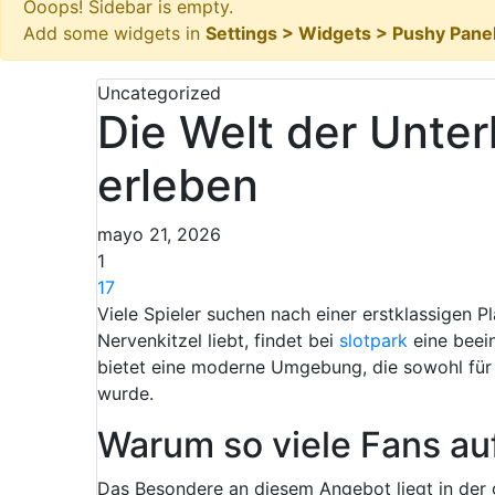
Ooops! Sidebar is empty.
Add some widgets in
Settings > Widgets > Pushy Pane
Uncategorized
Die Welt der Unter
erleben
mayo 21, 2026
1
17
Viele Spieler suchen nach einer erstklassigen P
Nervenkitzel liebt, findet bei
slotpark
eine beei
bietet eine moderne Umgebung, die sowohl für E
wurde.
Warum so viele Fans auf
Das Besondere an diesem Angebot liegt in der g