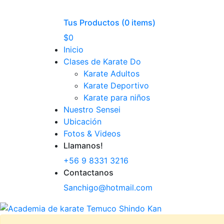
Tus Productos (0 items)
$
0
Inicio
Clases de Karate Do
Karate Adultos
Karate Deportivo
Karate para niños
Nuestro Sensei
Ubicación
Fotos & Videos
Llamanos!
+56 9 8331 3216
Contactanos
Sanchigo@hotmail.com