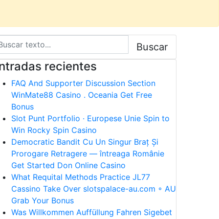
Buscar
ntradas recientes
FAQ And Supporter Discussion Section
WinMate88 Casino . Oceania Get Free
Bonus
Slot Punt Portfolio · Europese Unie Spin to
Win Rocky Spin Casino
Democratic Bandit Cu Un Singur Braț Și
Prorogare Retragere — întreaga Românie
Get Started Don Online Casino
What Requital Methods Practice JL77
Cassino Take Over slotspalace-au.com ◦ AU
Grab Your Bonus
Was Willkommen Auffüllung Fahren Sigebet