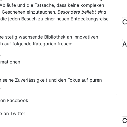
n Abläufe und die Tatsache, dass keine komplexen
das Geschehen einzutauchen.
Besonders beliebt sind
 die jeden Besuch zu einer neuen Entdeckungsreise
C
ne stetig wachsende Bibliothek an innovativen
A
h auf folgende Kategorien freuen:
e
imationen
seine Zuverlässigkeit und den Fokus auf puren
.
 on Facebook
e on Twitter
C