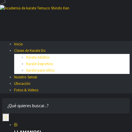
Inicio
Clases de Karate Do
Karate Adultos
Karate Deportivo
Karate para niños
Nuestro Sensei
Ubicación
Fotos & Videos
LLAMANOS!