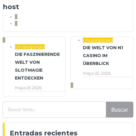
host
Uncategorized
Uncategorized
DIE WELT VON N1
DIE FASZINIERENDE
CASINO IM
WELT VON
ÜBERBLICK
SLOTMAGIE
mayo 22, 2026
ENTDECKEN
mayo 21, 2026
Buscar
Entradas recientes