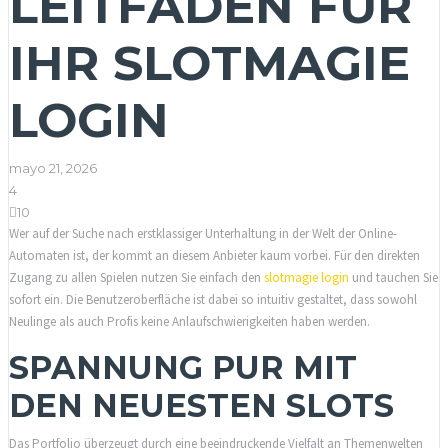
LEITFADEN FÜR
IHR SLOTMAGIE
LOGIN
mayo 21, 2026
4
10
Wer auf der Suche nach erstklassiger Unterhaltung in der Welt der Online-
Automaten ist, der kommt an diesem Anbieter kaum vorbei. Für den direkten
Zugang zu allen Spielen nutzen Sie einfach den
slotmagie login
und tauchen Sie
sofort ein. Die Benutzeroberfläche ist dabei so intuitiv gestaltet, dass sowohl
Neulinge als auch Profis keine Anlaufschwierigkeiten haben werden.
SPANNUNG PUR MIT
DEN NEUESTEN SLOTS
Das Portfolio überzeugt durch eine beeindruckende Vielfalt an Themenwelten