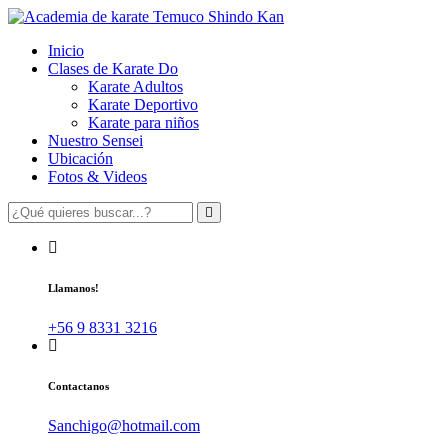
Inicio
Clases de Karate Do
Karate Adultos
Karate Deportivo
Karate para niños
Nuestro Sensei
Ubicación
Fotos & Videos
Llamanos!
+56 9 8331 3216
Contactanos
Sanchigo@hotmail.com