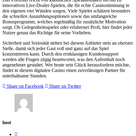
innovativen Live-Dealer-Spielen, die für echte Casinostimmung in
den eigenen vier Wänden sorgen. Viele Spieler schätzen besonders
die
schnellen Auszahlungsoptionen
sowie das umfangreiche
Bonusprogramm, welches regelmäßig für zusätzliche Motivation
sorgt. Ob Gelegenheitsspieler oder erfahrener Profi, hier findet jeder
Nutzer genau das Richtige für seine Vorlieben.
Sicherheit und Seriosität stehen bei diesem Anbieter stets an oberster
Stelle, damit sich jeder Gast voll und ganz auf das Spiel
konzentrieren kann. Durch den erstklassigen Kundensupport
werden alle Fragen zügig beantwortet, was den Aufenthalt noch
angenehmer gestaltet. Wer heute sein Glück herausfordern möchte,
findet in diesem digitalen Casino einen zuverlässigen Partner für
unterhaltsame Stunden.
Share on Facebook
Share on Twitter
host