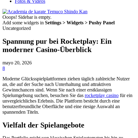
Fotos & Videos
Ooops! Sidebar is empty.
Add some widgets in
Settings > Widgets > Pushy Panel
Uncategorized
Spannung pur bei Rocketplay: Ein
moderner Casino-Überblick
mayo 20, 2026
8
Moderne Glücksspielplattformen ziehen täglich zahlreiche Nutzer
an, die auf der Suche nach Unterhaltung und attraktiven
Gewinnchancen sind. Wenn Sie nach einer erstklassigen
Spielumgebung suchen, besuchen Sie das
rocketplay casino
für ein
unvergleichliches Erlebnis. Die Plattform besticht durch eine
benutzerfreundliche Oberfläche und eine riesige Auswahl an
spannenden Titeln.
Vielfalt der Spielangebote
Das Portfolio reicht von klassischen Spielautomaten bis hin zu