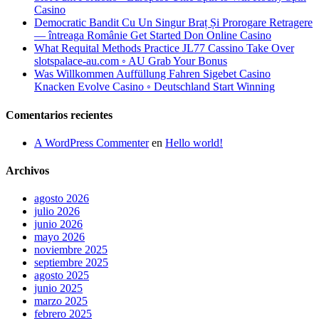
Casino
Democratic Bandit Cu Un Singur Braț Și Prorogare Retragere
— întreaga Românie Get Started Don Online Casino
What Requital Methods Practice JL77 Cassino Take Over
slotspalace-au.com ◦ AU Grab Your Bonus
Was Willkommen Auffüllung Fahren Sigebet Casino
Knacken Evolve Casino ◦ Deutschland Start Winning
Comentarios recientes
A WordPress Commenter
en
Hello world!
Archivos
agosto 2026
julio 2026
junio 2026
mayo 2026
noviembre 2025
septiembre 2025
agosto 2025
junio 2025
marzo 2025
febrero 2025