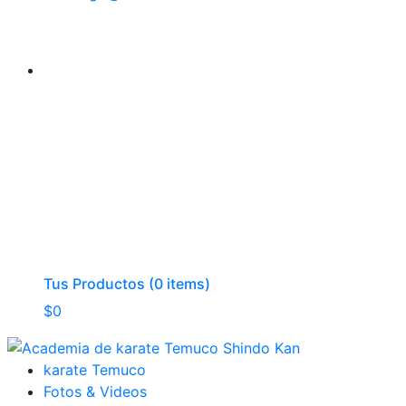
Tus Productos (0 items)
$
0
karate Temuco
Fotos & Videos