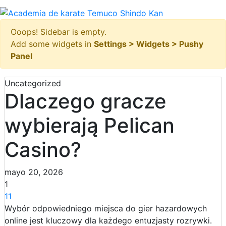
Ooops! Sidebar is empty.
Add some widgets in
Settings > Widgets > Pushy
Panel
Uncategorized
Dlaczego gracze
wybierają Pelican
Casino?
mayo 20, 2026
1
11
Wybór odpowiedniego miejsca do gier hazardowych
online jest kluczowy dla każdego entuzjasty rozrywki.