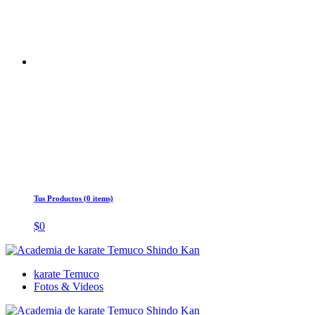
Tus Productos (0 items)
$
0
karate Temuco
Fotos & Videos