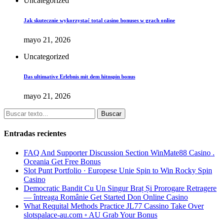
Uncategorized
Jak skutecznie wykorzystać total casino bonuses w grach online
mayo 21, 2026
Uncategorized
Das ultimative Erlebnis mit dem hitnspin bonus
mayo 21, 2026
Buscar
Entradas recientes
FAQ And Supporter Discussion Section WinMate88 Casino .
Oceania Get Free Bonus
Slot Punt Portfolio · Europese Unie Spin to Win Rocky Spin
Casino
Democratic Bandit Cu Un Singur Braț Și Prorogare Retragere
— întreaga Românie Get Started Don Online Casino
What Requital Methods Practice JL77 Cassino Take Over
slotspalace-au.com ◦ AU Grab Your Bonus