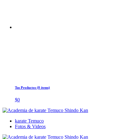
Tus Productos (0 items)
$
0
karate Temuco
Fotos & Videos