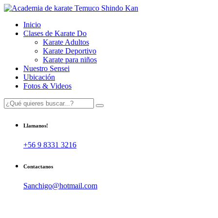
Inicio
Clases de Karate Do
Karate Adultos
Karate Deportivo
Karate para niños
Nuestro Sensei
Ubicación
Fotos & Videos
Llamanos!
+56 9 8331 3216
Contactanos
Sanchigo@hotmail.com