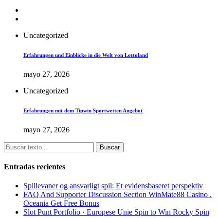
Uncategorized
Erfahrungen und Einblicke in die Welt von Lottoland
mayo 27, 2026
Uncategorized
Erfahrungen mit dem Tipwin Sportwetten Angebot
mayo 27, 2026
Buscar
Entradas recientes
Spillevaner og ansvarligt spil: Et evidensbaseret perspektiv
FAQ And Supporter Discussion Section WinMate88 Casino .
Oceania Get Free Bonus
Slot Punt Portfolio · Europese Unie Spin to Win Rocky Spin