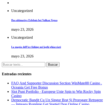
Uncategorized
Das ultimative Erlebnis bei Vulkan Vegas
mayo 23, 2026
Uncategorized
La magia dell’ice fishing nei laghi ghiacciati
mayo 23, 2026
Buscar
Entradas recientes
FAQ And Supporter Discussion Section WinMate88 Casino .
Oceania Get Free Bonus
Slot Punt Portfolio · Europese Unie Spin to Win Rocky Spin
Casino
Democratic Bandit Cu Un Singur Braț Și Prorogare Retragere
— întreaga Românie Get Started Don Online Casino