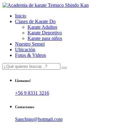
Inicio
Clases de Karate Do
Karate Adultos
Karate Deportivo
Karate para niños
Nuestro Sensei
Ubicación
Fotos & Videos
Llamanos!
+56 9 8331 3216
Contactanos
Sanchigo@hotmail.com