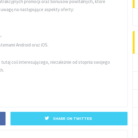
atrakcyjnych promocji oraz bonusów powitalnych, które
ć uwagę na następujące aspekty oferty:
,
ystemami Android oraz iOS.
 tutaj coś interesującego, niezależnie od stopnia swojego
h.
SHARE ON TWITTER