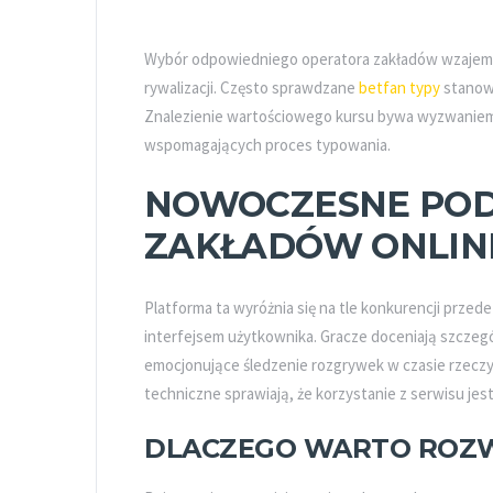
Wybór odpowiedniego operatora zakładów wzajemn
rywalizacji. Często sprawdzane
betfan typy
stanowi
Znalezienie wartościowego kursu bywa wyzwaniem,
wspomagających proces typowania.
NOWOCZESNE POD
ZAKŁADÓW ONLIN
Platforma ta wyróżnia się na tle konkurencji przed
interfejsem użytkownika. Gracze doceniają szczeg
emocjonujące śledzenie rozgrywek w czasie rzecz
techniczne sprawiają, że korzystanie z serwisu j
DLACZEGO WARTO ROZ