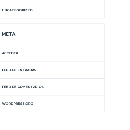
UNCATEGORIZED
META
ACCEDER
FEED DE ENTRADAS
FEED DE COMENTARIOS
WORDPRESS.ORG