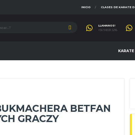
INICIO
CLASES DE KARATE 
LLAMANOS!
+56 9 8331 3216
KARATE
 BUKMACHERA BETFAN
CH GRACZY