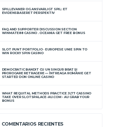
SPILLEVANER OG ANSVARLIGT SPIL: ET
EVIDENSBASERET PERSPEKTIV
FAQ AND SUPPORTER DISCUSSION SECTION
WINMATE88 CASINO . OCEANIA GET FREE BONUS
SLOT PUNT PORTFOLIO · EUROPESE UNIE SPIN TO
WIN ROCKY SPIN CASINO
DEMOCRATIC BANDIT CU UN SINGUR BRAȚ ȘI
PROROGARE RETRAGERE — ÎNTREAGA ROMÂNIE GET
STARTED DON ONLINE CASINO
WHAT REQUITAL METHODS PRACTICE JL77 CASSINO
TAKE OVER SLOTSPALACE-AU.COM ◦ AU GRAB YOUR
BONUS
COMENTARIOS RECIENTES