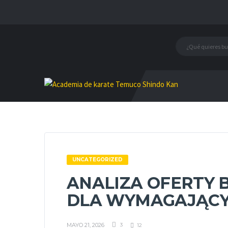
UNCATEGORIZED
ANALIZA OFERTY
DLA WYMAGAJĄCY
MAYO 21, 2026
3
12