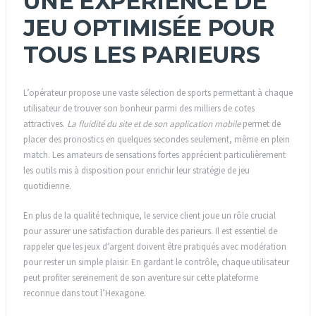
UNE EXPÉRIENCE DE
JEU OPTIMISÉE POUR
TOUS LES PARIEURS
L’opérateur propose une vaste sélection de sports permettant à chaque
utilisateur de trouver son bonheur parmi des milliers de cotes
attractives.
La fluidité du site et de son application mobile
permet de
placer des pronostics en quelques secondes seulement, même en plein
match. Les amateurs de sensations fortes apprécient particulièrement
les outils mis à disposition pour enrichir leur stratégie de jeu
quotidienne.
En plus de la qualité technique, le service client joue un rôle crucial
pour assurer une satisfaction durable des parieurs. Il est essentiel de
rappeler que les jeux d’argent doivent être pratiqués avec modération
pour rester un simple plaisir. En gardant le contrôle, chaque utilisateur
peut profiter sereinement de son aventure sur cette plateforme
reconnue dans tout l’Hexagone.