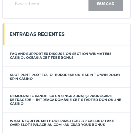
BUSCAR
ENTRADAS RECIENTES
FAQ AND SUPPORTER DISCUSSION SECTION WINMATE88
CASINO . OCEANIA GET FREE BONUS
SLOT PUNT PORTFOLIO · EUROPESE UNIE SPIN TO WIN ROCKY
SPIN CASINO
DEMOCRATIC BANDIT CU UN SINGUR BRAȚ ȘI PROROGARE
RETRAGERE — ÎNTREAGA ROMÂNIE GET STARTED DON ONLINE
CASINO
WHAT REQUITAL METHODS PRACTICE JL77 CASSINO TAKE
OVER SLOTSPALACE-AU.COM ◦ AU GRAB YOUR BONUS