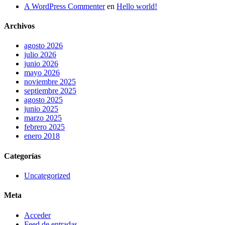
A WordPress Commenter
en
Hello world!
Archivos
agosto 2026
julio 2026
junio 2026
mayo 2026
noviembre 2025
septiembre 2025
agosto 2025
junio 2025
marzo 2025
febrero 2025
enero 2018
Categorías
Uncategorized
Meta
Acceder
Feed de entradas