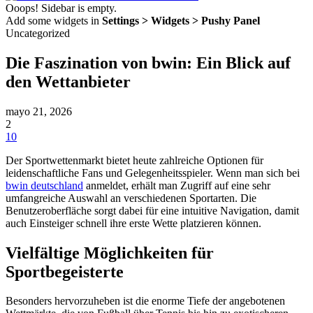
Ooops! Sidebar is empty.
Add some widgets in
Settings > Widgets > Pushy Panel
Uncategorized
Die Faszination von bwin: Ein Blick auf
den Wettanbieter
mayo 21, 2026
2
10
Der Sportwettenmarkt bietet heute zahlreiche Optionen für
leidenschaftliche Fans und Gelegenheitsspieler. Wenn man sich bei
bwin deutschland
anmeldet, erhält man Zugriff auf eine sehr
umfangreiche Auswahl an verschiedenen Sportarten. Die
Benutzeroberfläche sorgt dabei für eine intuitive Navigation, damit
auch Einsteiger schnell ihre erste Wette platzieren können.
Vielfältige Möglichkeiten für
Sportbegeisterte
Besonders hervorzuheben ist die enorme Tiefe der angebotenen