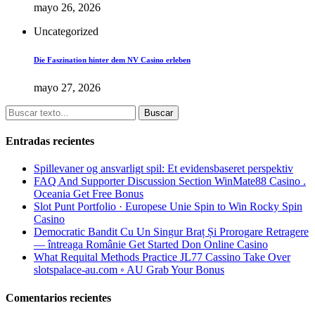
mayo 26, 2026
Uncategorized
Die Faszination hinter dem NV Casino erleben
mayo 27, 2026
Buscar
Entradas recientes
Spillevaner og ansvarligt spil: Et evidensbaseret perspektiv
FAQ And Supporter Discussion Section WinMate88 Casino .
Oceania Get Free Bonus
Slot Punt Portfolio · Europese Unie Spin to Win Rocky Spin
Casino
Democratic Bandit Cu Un Singur Braț Și Prorogare Retragere
— întreaga Românie Get Started Don Online Casino
What Requital Methods Practice JL77 Cassino Take Over
slotspalace-au.com ◦ AU Grab Your Bonus
Comentarios recientes