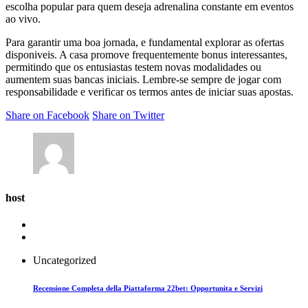
escolha popular para quem deseja adrenalina constante em eventos
ao vivo.
Para garantir uma boa jornada, e fundamental explorar as ofertas
disponiveis. A casa promove frequentemente bonus interessantes,
permitindo que os entusiastas testem novas modalidades ou
aumentem suas bancas iniciais. Lembre-se sempre de jogar com
responsabilidade e verificar os termos antes de iniciar suas apostas.
Share on Facebook
Share on Twitter
host
Uncategorized
Recensione Completa della Piattaforma 22bet: Opportunita e Servizi